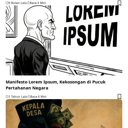
9 Bulan Lalu
Baca 4 Mnt
Manifesto Lorem Ipsum, Kekosongan di Pucuk
Pertahanan Negara
1 Tahun Lalu
Baca 6 Mnt