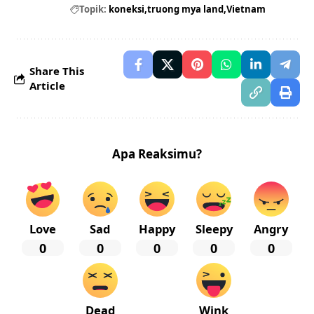
Topik:
koneksi
truong mya land
Vietnam
Share This
Article
Apa Reaksimu?
Love
Sad
Happy
Sleepy
Angry
0
0
0
0
0
Dead
Wink