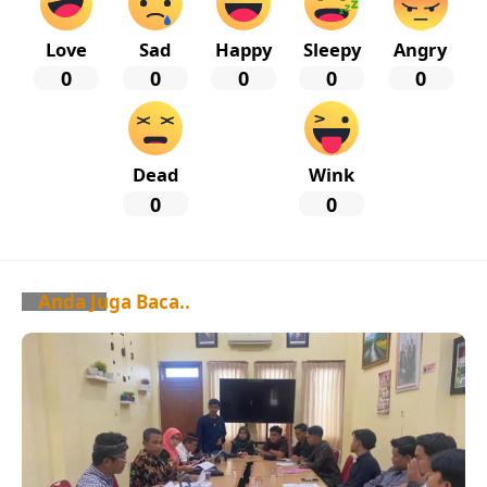
Love
Sad
Happy
Sleepy
Angry
0
0
0
0
0
Dead
Wink
0
0
Anda Juga Baca..