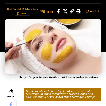
Oleh
Tartila
2 Tahun Lalu
Share
Baca 2 Mnt
Kunyit: Senjata Rahasia Wanita untuk Kesehatan dan Kecantikan
Untuk membaca tulisan di Jailangkung, berpikirlah
seperti mesin tanpa melibatkan perasaan. Anda bisa
SHARE
kirim tulisanmu kesini, bebas tanpa sortir dan editing!