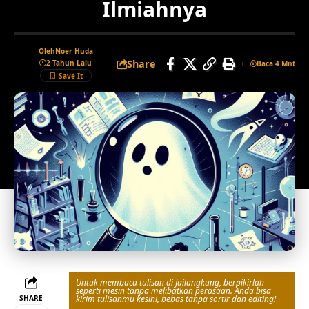
Ilmiahnya
Oleh
Noer Huda
Share
2 Tahun Lalu
Baca 4 Mnt
Untuk membaca tulisan di Jailangkung, berpikirlah
seperti mesin tanpa melibatkan perasaan. Anda bisa
SHARE
kirim tulisanmu kesini, bebas tanpa sortir dan editing!