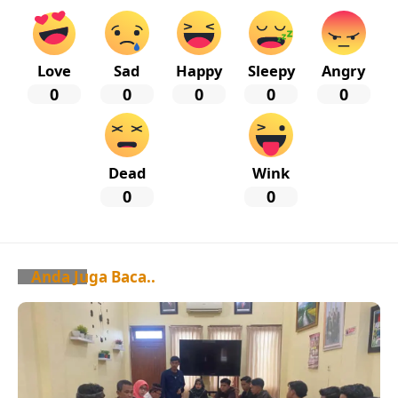
Love
Sad
Happy
Sleepy
Angry
0
0
0
0
0
Dead
Wink
0
0
Anda Juga Baca..