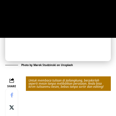
Photo by
Marek Studzinski
on
Unsplash
Untuk membaca tulisan di Jailangkung, berpikirlah
seperti mesin tanpa melibatkan perasaan. Anda bisa
SHARE
kirim tulisanmu kesini, bebas tanpa sortir dan editing!