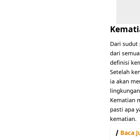
Kematia
Dari sudut
dari semua
definisi ke
Setelah ke
ia akan me
lingkungan
Kematian 
pasti apa y
kematian.
Baca J