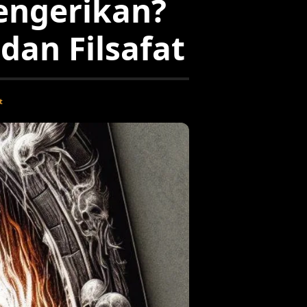
engerikan?
dan Filsafat
t