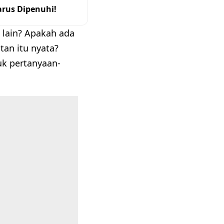
arus Dipenuhi!
 lain? Apakah ada
tan itu nyata?
k pertanyaan-