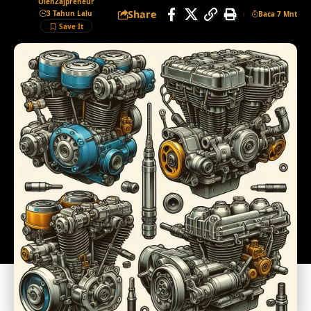
Oleh
Zajpreneur
Share
3 Tahun Lalu
Baca 7 Mnt