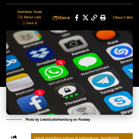
Oleh
Noer Huda
Share
2 Tahun Lalu
Baca 3 Mnt
Photo by
LoboStudioHamburg
on
Pixabay
Untuk membaca tulisan di Jailangkung, berpikirlah