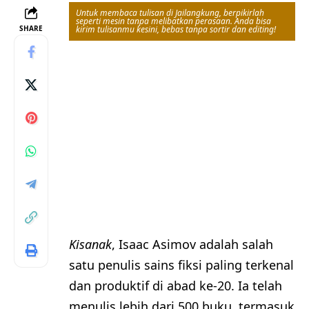
Untuk membaca tulisan di Jailangkung, berpikirlah
seperti mesin tanpa melibatkan perasaan. Anda bisa
SHARE
kirim tulisanmu kesini, bebas tanpa sortir dan editing!
Kisanak
, Isaac Asimov adalah salah
satu penulis sains fiksi paling terkenal
dan produktif di abad ke-20. Ia telah
menulis lebih dari 500 buku, termasuk