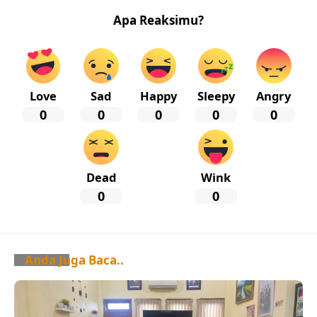
Apa Reaksimu?
Love
Sad
Happy
Sleepy
Angry
0
0
0
0
0
Dead
Wink
0
0
Anda Juga Baca..