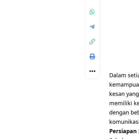
Dalam setia
kemampuan
kesan yang
memiliki 
dengan beb
komunikas
Persiapan