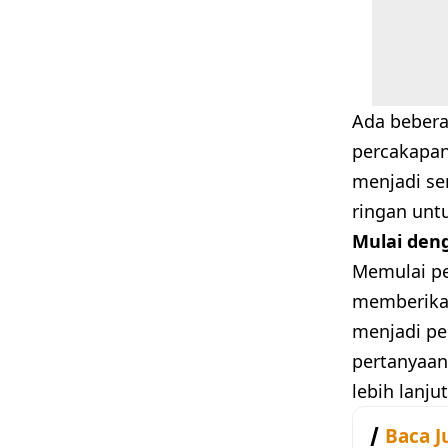
Ada bebera
percakapan.
menjadi se
ringan unt
Mulai den
Memulai pe
memberikan
menjadi pe
pertanyaan
lebih lanjut
Baca J