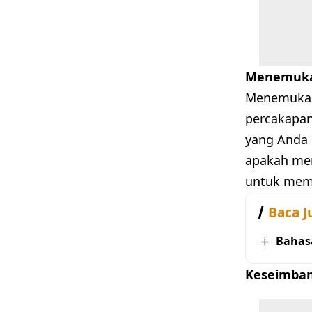
Menemuka
Menemukan
percakapan 
yang Anda 
apakah mer
untuk mem
Baca J
Bahas
Keseimban