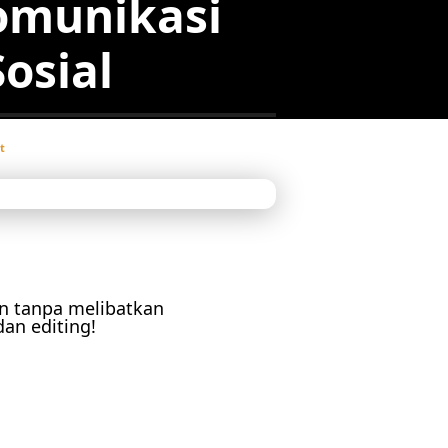
omunikasi
osial
t
in tanpa melibatkan
dan editing!