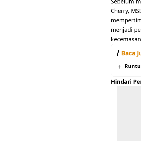
Sebelum me
Cherry, MS
mempertimb
menjadi pe
kecemasan 
Baca J
Runtu
Hindari P