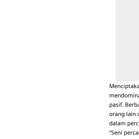
Menciptaka
mendominas
pasif. Ber
orang lain
dalam perc
“Seni perc