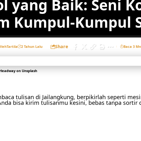
l yang Baik: Seni K
m Kumpul-Kumpul S
Share
Oleh
Tartila
2 Tahun Lalu
Baca 3 Mn
Headway
on
Unsplash
aca tulisan di Jailangkung, berpikirlah seperti mes
nda bisa kirim tulisanmu kesini, bebas tanpa sortir 