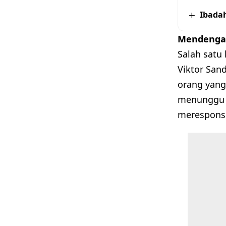
Ibada
Mendenga
Salah satu
Viktor San
orang yang 
menunggu g
merespons 