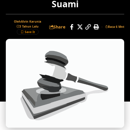
Suami
Oleh
Alvin Karunia
Share
3 Tahun Lalu
Baca 6 Mnt