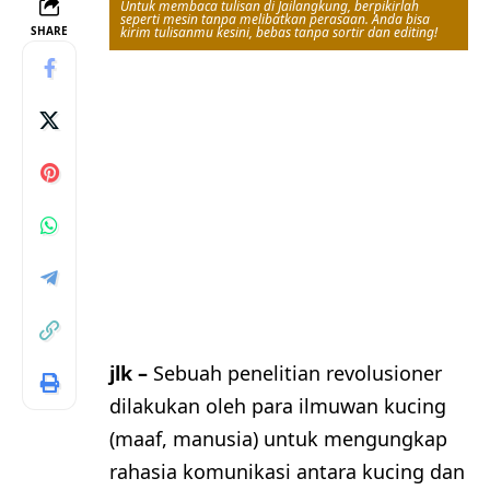
Untuk membaca tulisan di Jailangkung, berpikirlah
seperti mesin tanpa melibatkan perasaan. Anda bisa
SHARE
kirim tulisanmu kesini, bebas tanpa sortir dan editing!
jlk –
Sebuah penelitian revolusioner
dilakukan oleh para ilmuwan kucing
(maaf, manusia) untuk mengungkap
rahasia komunikasi antara kucing dan