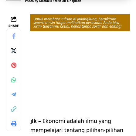
Photo by
Mathieu Stern
on
Unsplash
Untuk membaca tulisan di Jailangkung, berpikirlah
seperti mesin tanpa melibatkan perasaan. Anda bisa
SHARE
kirim tulisanmu kesini, bebas tanpa sortir dan editing!
jlk –
Ekonomi adalah ilmu yang
mempelajari tentang pilihan-pilihan