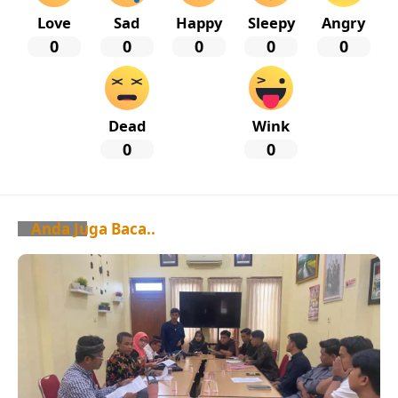
Love
Sad
Happy
Sleepy
Angry
0
0
0
0
0
Dead
Wink
0
0
Anda Juga Baca..