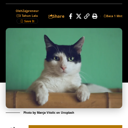
Oleh
Zajpreneur
Share
3 Tahun Lalu
Baca 1 Mnt
Photo by
Manja Vitolic
on
Unsplash