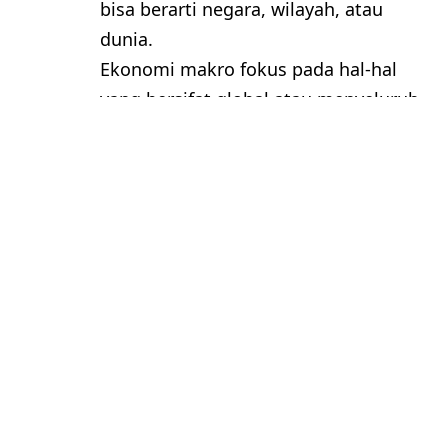
bisa berarti negara, wilayah, atau
dunia.
Ekonomi makro fokus pada hal-hal
yang bersifat global atau menyeluruh
dari perekonomian. Misalnya,
bagaimana tingkat pendapatan
nasional, tingkat inflasi, tingkat
pengangguran, pertumbuhan
ekonomi, neraca pembayaran, nilai
tukar, dan sebagainya ditentukan oleh
faktor-faktor makroekonomi.
Tujuan utama dari ekonomi makro
adalah mencari cara untuk
meningkatkan kesejahteraan
masyarakat melalui kebijakan-