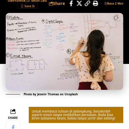
Oleh
Yumna
3 Tahun Lalu
Share
Baca 2 Mnt
Photo by
Jeswin Thomas
on
Unsplash
Untuk membaca tulisan di Jailangkung, berpikirlah
seperti mesin tanpa melibatkan perasaan. Anda bisa
SHARE
kirim tulisanmu kesini, bebas tanpa sortir dan editing!