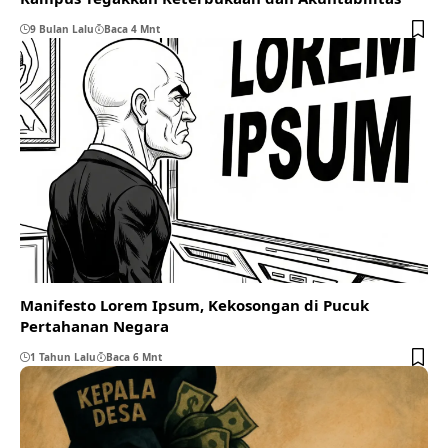
9 Bulan Lalu
Baca 4 Mnt
Manifesto Lorem Ipsum, Kekosongan di Pucuk
Pertahanan Negara
1 Tahun Lalu
Baca 6 Mnt