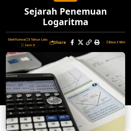
Sejarah Penemuan
Logaritma
Oleh
Yumna
3 Tahun Lalu
Share
Baca 2 Mnt