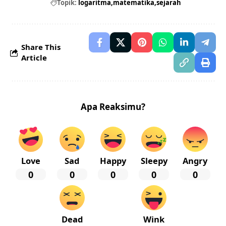
Topik:
logaritma
matematika
sejarah
Share This
Article
Apa Reaksimu?
Love
Sad
Happy
Sleepy
Angry
0
0
0
0
0
Dead
Wink