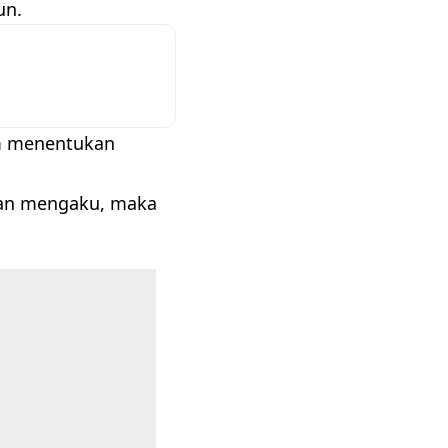
un.
am menentukan
anan mengaku, maka