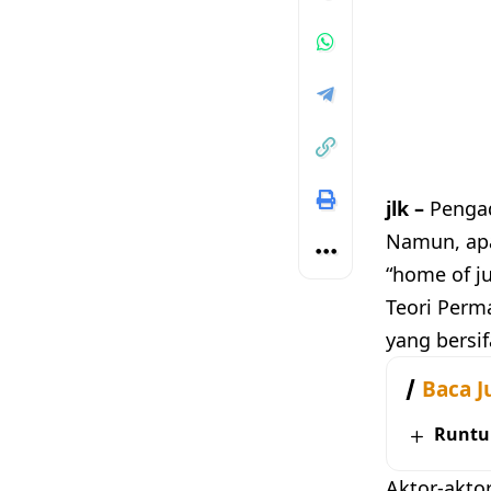
jlk –
Pengad
Namun, apa
“home of ju
Teori Perm
yang bersi
Baca J
Runtu
Aktor-akto