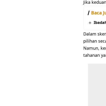
Jika kedua
Baca J
Ibada
Dalam sken
pilihan sec
Namun, ker
tahanan ya