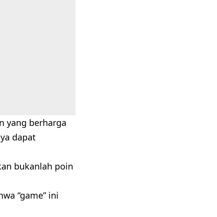
n yang berharga
nya dapat
kan bukanlah poin
hwa “game” ini