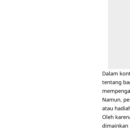
Dalam kont
tentang ba
mempengar
Namun, per
atau hadia
Oleh karen
dimainkan 