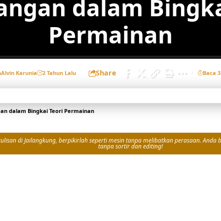
angan dalam Bingka
Permainan
Share
h
Alvin Karunia
2 Tahun Lalu
Baca 3
an dalam Bingkai Teori Permainan
isan di Jailangkung, berpikirlah seperti mesin tanpa melibatkan perasaan. Anda bi
tanpa sortir dan editing!