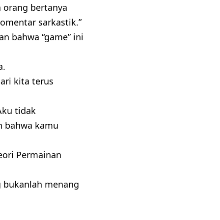
ka orang bertanya
omentar sarkastik.”
kan bahwa “game” ini
a.
ri kita terus
Aku tidak
ah bahwa kamu
ori Permainan
ng bukanlah menang