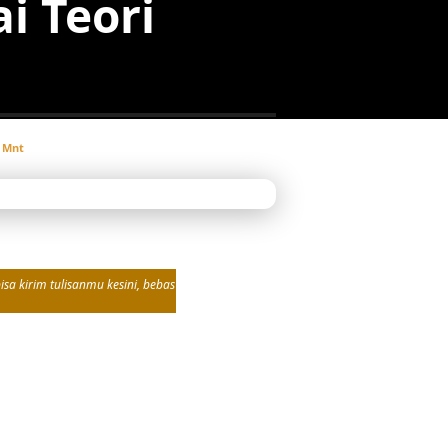
i Teori
 Mnt
sa kirim tulisanmu kesini, bebas