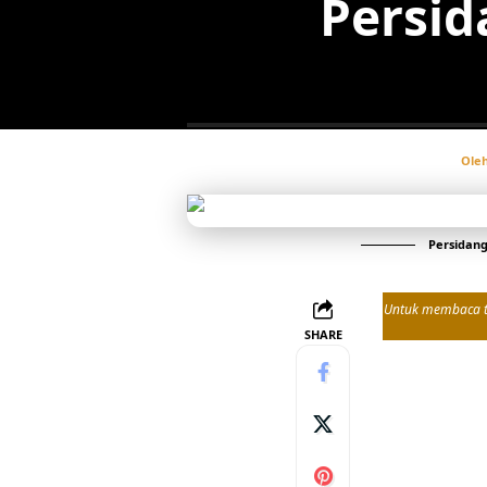
Persid
Ole
Persidang
Untuk membaca tul
SHARE