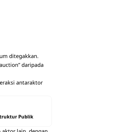
ukum ditegakkan.
auction” daripada
eraksi antaraktor
ruktur Publik
 aktor lain, dengan