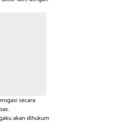
erogasi secara
bas.
engaku akan dihukum