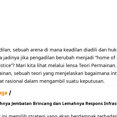
ilan, sebuah arena di mana keadilan diadili dan h
 jadinya jika pengadilan berubah menjadi “home of 
stice”? Mari kita lihat melalui lensa Teori Permainan.
ainan, sebuah teori yang menjelaskan bagaimana int
fat rasional dalam mengambil suatu keputusan.
uga
hnya Jembatan Brincang dan Lemahnya Respons Infrast
r ini memilih strategi yang akan berdampak terhadap