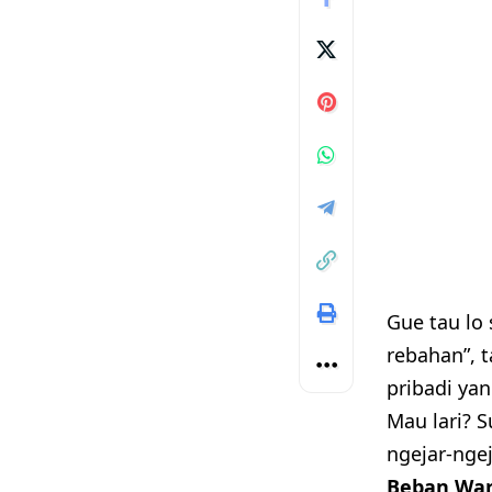
Gue tau lo 
rebahan”, t
pribadi ya
Mau lari? S
ngejar-ngej
Beban War