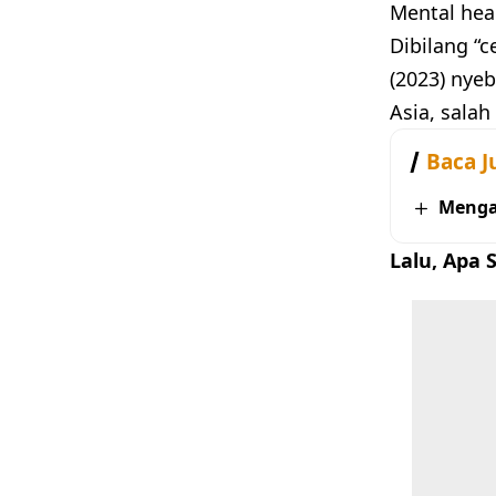
Mental heal
Dibilang “c
(2023) nye
Asia, salah
Baca J
Menga
Lalu, Apa