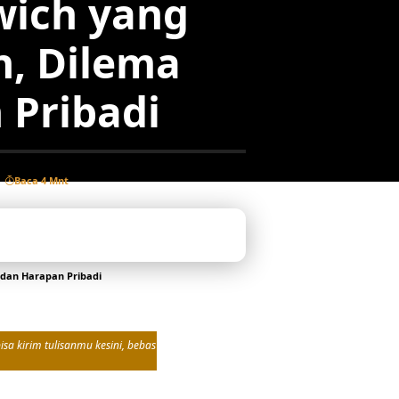
wich yang
n, Dilema
 Pribadi
Baca 4 Mnt
 dan Harapan Pribadi
sa kirim tulisanmu kesini, bebas