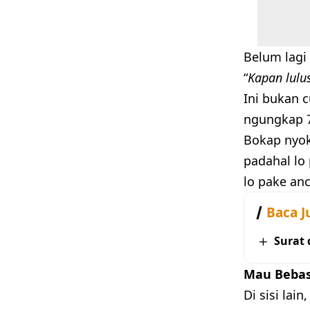
Belum lagi 
“
Kapan lulu
Ini bukan 
ngungkap 7
Bokap nyok
padahal lo 
lo pake an
Baca J
Surat 
Mau Bebas
Di sisi lai