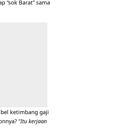
ap “sok Barat” sama
sibel ketimbang gaji
onnya? “
Itu kerjaan