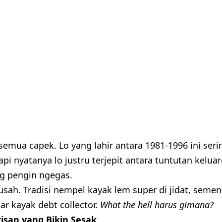
semua capek. Lo yang lahir antara 1981-1996 ini serin
api nyatanya lo justru terjepit antara tuntutan kelua
ng pengin ngegas.
usah. Tradisi nempel kayak lem super di jidat, seme
ar kayak debt collector.
What the hell harus gimana?
isan yang Bikin Sesak