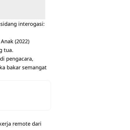
 sidang interogasi:
Anak (2022)
g tua.
di pengacara,
eka bakar semangat
 kerja remote dari