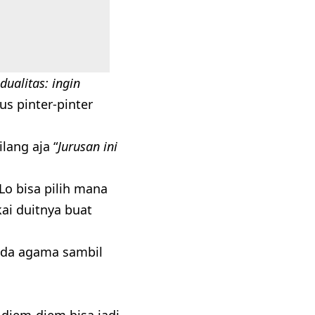
dualitas: ingin
rus pinter-pinter
lang aja “
Jurusan ini
Lo bisa pilih mana
ai duitnya buat
eda agama sambil
o diem-diem bisa jadi