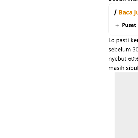
Baca J
Pusat
Lo pasti k
sebelum 30,
nyebut 60%
masih sibu