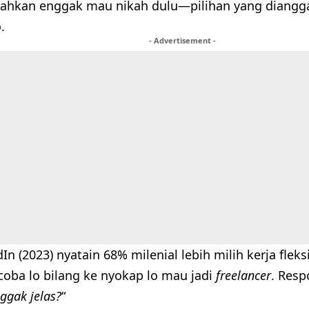
 bahkan enggak mau nikah dulu—pilihan yang diangg
.
- Advertisement -
In (2023) nyatain 68% milenial lebih milih kerja flek
coba lo bilang ke nyokap lo mau jadi
freelancer
. Resp
ggak jelas?
“