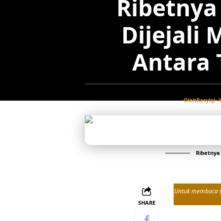
Ribetnya
Dijejali
Antara 
Oleh
Rasyiqi
- 
Ribetnya 
Untuk membaca tul
SHARE