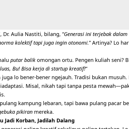
 Dr. Aulia Nastiti, bilang, “
Generasi ini terjebak dalam 
rma kolektif tapi juga ingin otonomi.
” Artinya? Lo ha
malu
putar balik
omongan ortu. Pengen kuliah seni? Bi
uas, Bu! Bisa kerja di startup kreatif!
“
 juga lo bener-bener ngejauh. Tradisi bukan musuh. 
diadaptasi. Misal, nikah tapi tanpa pesta mewah—pak
is.
 pulang kampung lebaran, tapi bawa pulang pacar b
gebuka pikiran
mereka.
 Jadi Korban, Jadilah Dalang
u generasi paling kreatif sekaligus paling tertekan. L