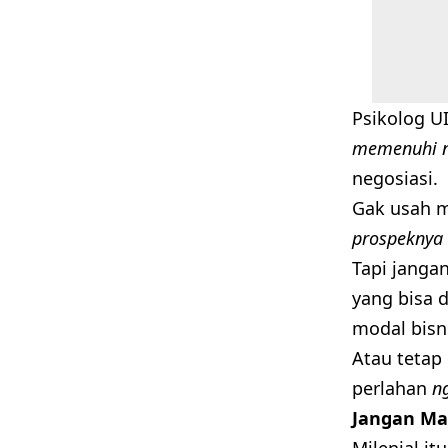
Psikolog UI,
memenuhi no
negosiasi.
Gak usah 
prospeknya l
Tapi jangan
yang bisa 
modal bisn
Atau tetap
perlahan
n
Jangan Mau
Milenial it