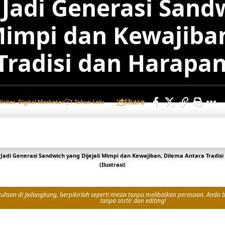
 Jadi Generasi Sand
 Mimpi dan Kewajiba
Tradisi dan Harapan
Share
Writer, Digital Marketer
1 Tahun Lalu
Jadi Generasi Sandwich yang Dijejali Mimpi dan Kewajiban, Dilema Antara Tradisi
(Ilustrasi)
isan di Jailangkung, berpikirlah seperti mesin tanpa melibatkan perasaan. Anda bi
tanpa sortir dan editing!