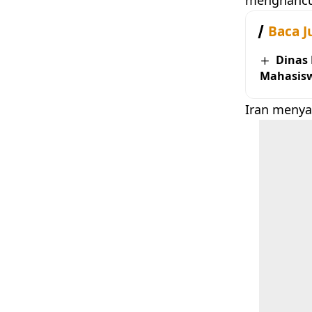
Baca J
Dinas
Mahasis
Iran menya