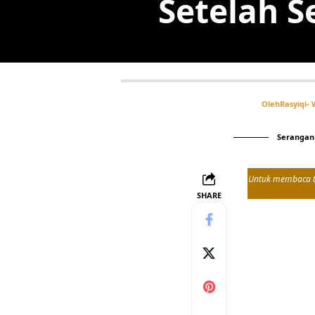
Setelah S
Oleh
Rasyiqi
- 
Serangan 
Untuk membaca tul
SHARE