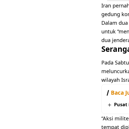
Iran perna
gedung kon
Dalam dua 
untuk “men
dua jender
Serang
Pada Sabtu
meluncurka
wilayah Isr
Baca J
Pusat
“Aksi milit
tempat dip