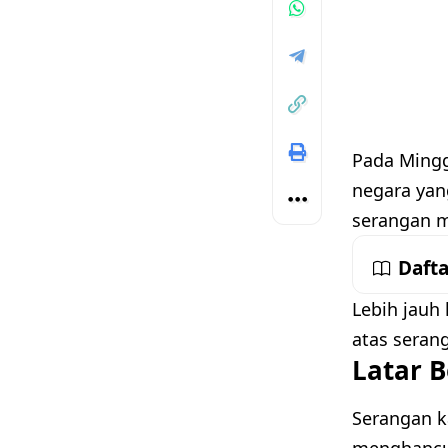
Pada Mingg
negara yan
serangan m
Dafta
Lebih jauh
atas seran
Latar B
Serangan ka
menghancur