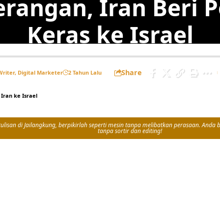
erangan, Iran Beri 
Keras ke Israel
Share
Writer, Digital Marketer
2 Tahun Lalu
Iran ke Israel
isan di Jailangkung, berpikirlah seperti mesin tanpa melibatkan perasaan. Anda bi
tanpa sortir dan editing!