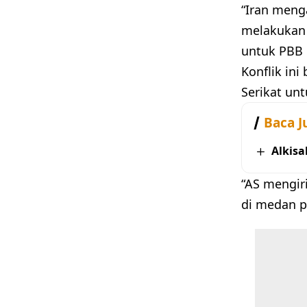
“Iran meng
melakukan 
untuk PBB 
Konflik in
Serikat unt
Baca J
Alkisa
“AS mengir
di medan pe