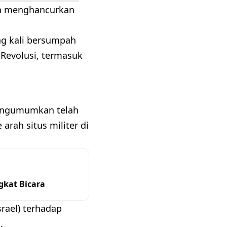
lah menghancurkan
ng kali bersumpah
Revolusi, termasuk
mengumumkan telah
rah situs militer di
gkat Bicara
srael) terhadap
.