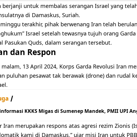
h berjanji untuk membalas serangan Israel yang te
sulatnya di Damaskus, Suriah.
minggu terakhir, pihak berwenang Iran telah berula
ghukum” Israel setelah tewasnya tujuh orang Garda 
al Pasukan Quds, dalam serangan tersebut.
an dan Respon
 malam, 13 April 2024, Korps Garda Revolusi Iran 
n puluhan pesawat tak berawak (drone) dan rudal ke a
ael.
uga
 informasi KKKS Migas di Sumenep Mandek, PMII UPI An
er Iran merupakan respons atas agresi rezim Zionis (I
lomatik kami di Damaskus,” ujar misi Iran untuk PBB