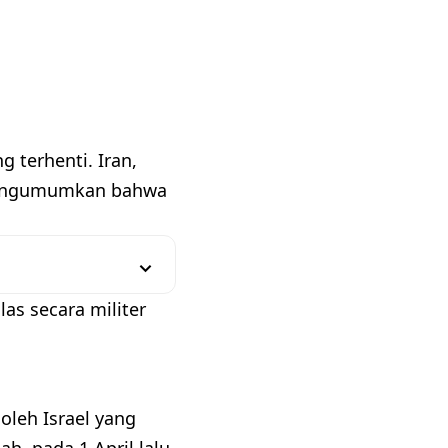
 terhenti. Iran,
, mengumumkan bahwa
as secara militer
oleh Israel yang
, pada 1 April lalu.