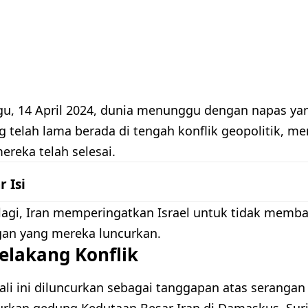
u, 14 April 2024, dunia menunggu dengan napas yang
g telah lama berada di tengah konflik geopolitik
ereka telah selesai.
r Isi
 lagi, Iran memperingatkan Israel untuk tidak membal
gan yang mereka luncurkan.
elakang Konflik
li ini diluncurkan sebagai tanggapan atas serangan 
kan gedung Kedutaan Besar Iran di Damaskus, Suriah