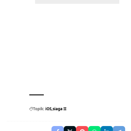
Topik:
iOS
siaga II