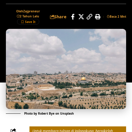
Oleh
Zajpreneur
Share
2 Tahun Lalu
Baca 2 Mnt
Photo by
Robert Bye
on
Unsplash
Untuk membaca tulisan di Jailangkung, berpikirlah