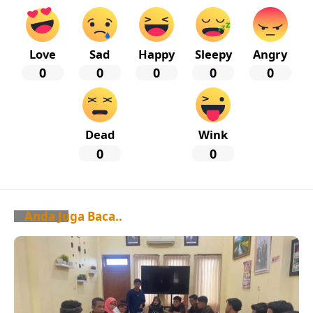
Love
Sad
Happy
Sleepy
Angry
0
0
0
0
0
Dead
Wink
0
0
Anda Juga Baca..