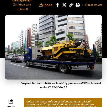
Oleh
Zajpreneur
Share
3 Tahun Lalu
Baca 10 Mnt
"
Asphalt Finisher HA45W on Truck
" by
ykanazawa1999
is licensed
under
CC BY-NC-SA 2.0
Untuk membaca tulisan di Jailangkung, berpikirlah
seperti mesin tanpa melibatkan perasaan. Anda bisa
SHARE