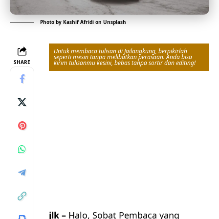
Photo by
Kashif Afridi
on
Unsplash
Untuk membaca tulisan di Jailangkung, berpikirlah
seperti mesin tanpa melibatkan perasaan. Anda bisa
SHARE
kirim tulisanmu kesini, bebas tanpa sortir dan editing!
jlk –
Halo, Sobat Pembaca yang