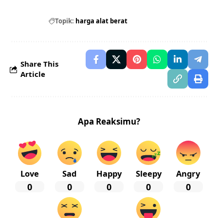
Topik:
harga alat berat
Share This
Article
Apa Reaksimu?
Love
Sad
Happy
Sleepy
Angry
0
0
0
0
0