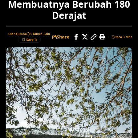
Membuatnya Berubah 180
Derajat
Oleh
Yumna
3 Tahun Lalu
Share
Baca 3 Mnt