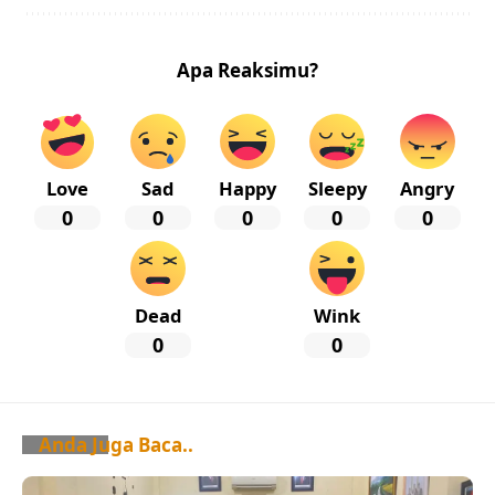
Apa Reaksimu?
Love
Sad
Happy
Sleepy
Angry
0
0
0
0
0
Dead
Wink
0
0
Anda Juga Baca..