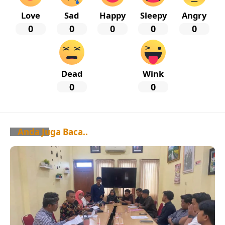
Love
Sad
Happy
Sleepy
Angry
0
0
0
0
0
Dead
Wink
0
0
Anda Juga Baca..