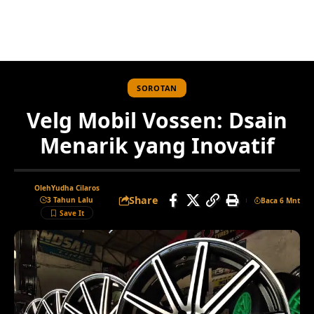
SOROTAN
Velg Mobil Vossen: Dsain
Menarik yang Inovatif
Oleh
Yudha Cilaros
Share
3 Tahun Lalu
Baca 6 Mnt