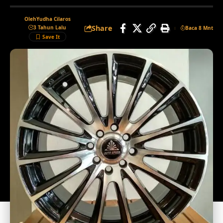
Oleh
Yudha Cilaros
Share
3 Tahun Lalu
Baca 8 Mnt