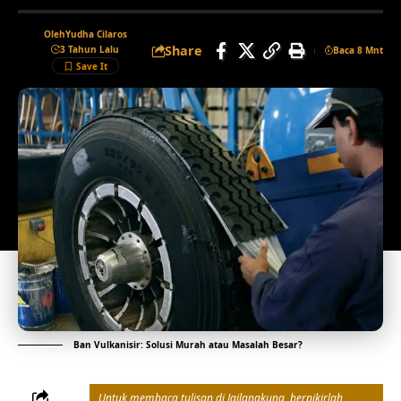
Oleh
Yudha Cilaros
Share
3 Tahun Lalu
Baca 8 Mnt
Ban Vulkanisir: Solusi Murah atau Masalah Besar?
Untuk membaca tulisan di Jailangkung, berpikirlah