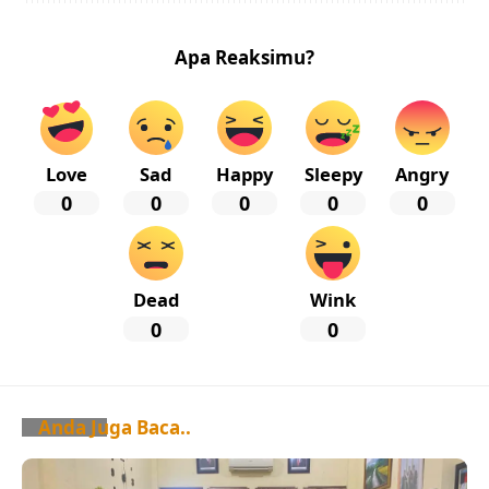
Apa Reaksimu?
Love
Sad
Happy
Sleepy
Angry
0
0
0
0
0
Dead
Wink
0
0
Anda Juga Baca..