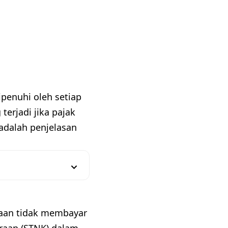
penuhi oleh setiap
erjadi jika pajak
adalah penjelasan
raan tidak membayar
raan (STNK) dalam