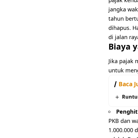
jangka wak
tahun bert
dihapus. H
di jalan ray
Biaya 
Jika pajak
untuk meng
Baca J
Runtu
Penghi
PKB dan wa
1.000.000 