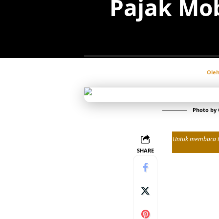
Pajak Mob
Ole
Photo by
Untuk membaca tul
SHARE