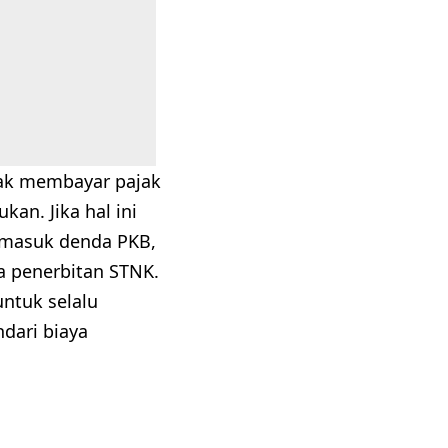
dak membayar pajak
an. Jika hal ini
ermasuk denda PKB,
ya penerbitan STNK.
untuk selalu
dari biaya