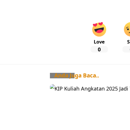
Love
S
0
Anda Juga Baca..