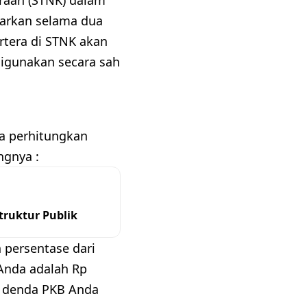
yarkan selama dua
rtera di STNK akan
digunakan secara sah
da perhitungkan
ngnya :
ruktur Publik
 persentase dari
Anda adalah Rp
a denda PKB Anda