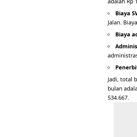
adalah Rp 1
Biaya 
Jalan. Biay
Biaya a
Adminis
administra
Penerbi
Jadi, total
bulan adala
534.667.