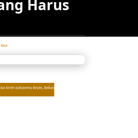
yang Harus
3 Mnt
sa kirim tulisanmu kesini, bebas