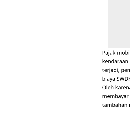
Pajak mobi
kendaraan 
terjadi, p
biaya SWDK
Oleh karena
membayar p
tambahan i