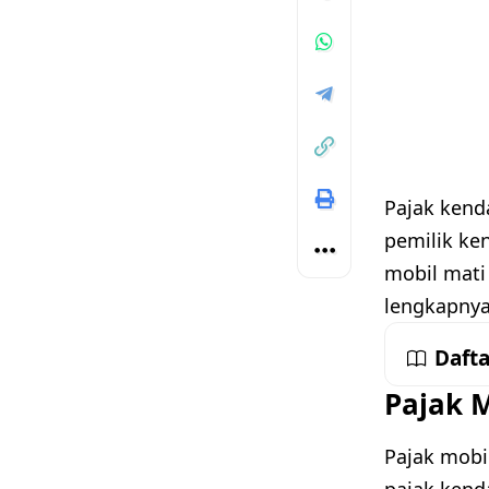
Pajak kend
pemilik ke
mobil mati
lengkapnya
Dafta
Pajak M
Pajak mobi
pajak kend