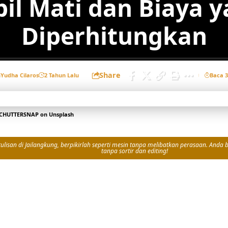
il Mati dan Biaya 
Diperhitungkan
Share
h
Yudha Cilaros
2 Tahun Lalu
Baca 
CHUTTERSNAP
on
Unsplash
isan di Jailangkung, berpikirlah seperti mesin tanpa melibatkan perasaan. Anda bi
tanpa sortir dan editing!