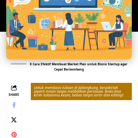
8 Cara Efektif Membuat Market Plan untuk Bisnis Startup agar
Cepat Berkembang
Untuk membaca tulisan di Jailangkung, berpikirlah
seperti mesin tanpa melibatkan perasaan. Anda bisa
SHARE
kirim tulisanmu kesini, bebas tanpa sortir dan editing!