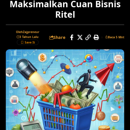
Maksimalkan Cuan Bisnis
Ritel
Oleh
Zajpreneur
Share
3 Tahun Lalu
Baca 5 Mnt