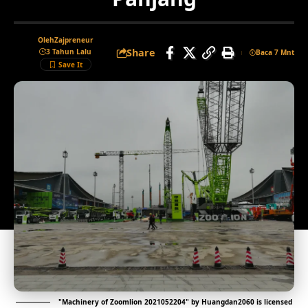
Oleh
Zajpreneur
Share
3 Tahun Lalu
Baca 7 Mnt
"
Machinery of Zoomlion 2021052204
" by
Huangdan2060
is licensed