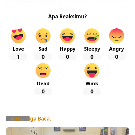
Apa Reaksimu?
Love
Sad
Happy
Sleepy
Angry
1
0
0
0
0
Dead
Wink
0
0
Anda Juga Baca..