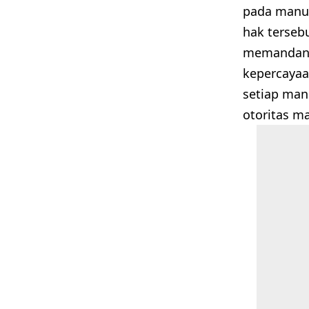
pada manus
hak terseb
memandang 
kepercayaa
setiap man
otoritas m