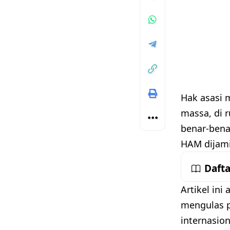
Hak asasi m
massa, di 
benar-bena
HAM dijami
Dafta
Artikel in
mengulas p
internasion