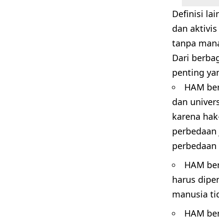
Definisi la
dan aktivi
tanpa mana
Dari berbag
penting yan
HAM ber
dan univer
karena hak
perbedaan 
perbedaan
HAM ber
harus dipe
manusia t
HAM bers