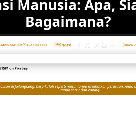
si Manusia: Apa, Si
Bagaimana?
Share
h
Alvin Karunia
3 Tahun Lalu
Baca 7
51581
on
Pixabay
isan di Jailangkung, berpikirlah seperti mesin tanpa melibatkan perasaan. Anda bi
tanpa sortir dan editing!