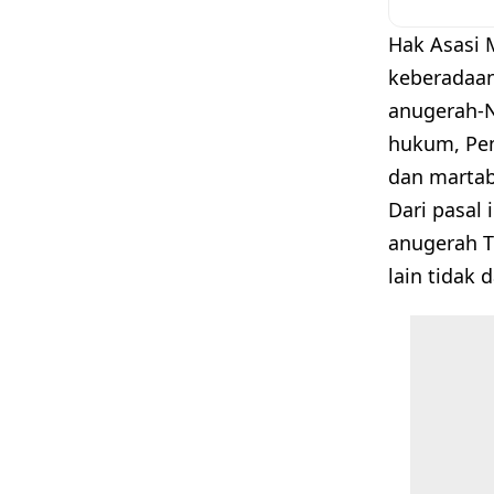
Hak Asasi 
keberadaa
anugerah-Ny
hukum, Pem
dan martab
Dari pasal
anugerah T
lain tidak