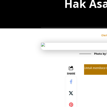
Hak Asa
Ole
Photo by
Untuk membaca tul
SHARE