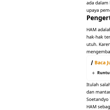
ada dalam 
upaya pem
Penger
HAM adalah
hak-hak te
utuh. Kare
mengemban
Baca J
Runtu
Itulah sal
dan mantan
Soetandyo 
HAM sebaga