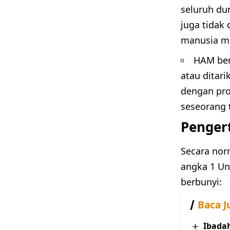
seluruh du
juga tidak
manusia m
HAM bers
atau ditari
dengan pro
seseorang 
Penger
Secara nor
angka 1 Un
berbunyi:
Baca J
Ibada