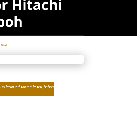
r Hitachi
boh
 Mnt
sa kirim tulisanmu kesini, bebas