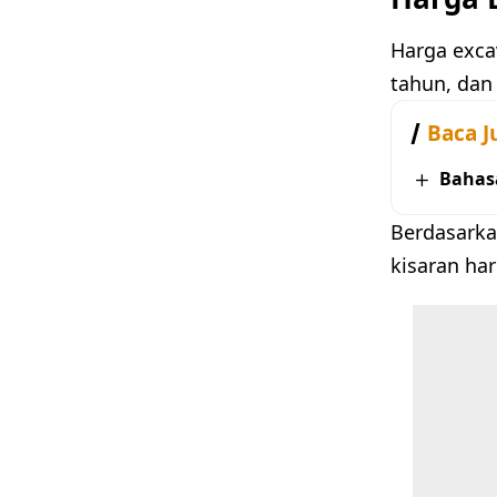
Harga excav
tahun, dan 
Baca J
Bahas
Berdasarka
kisaran har