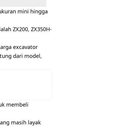
rukuran mini hingga
dalah ZX200, ZX350H-
Harga excavator
ntung dari model,
tuk membeli
yang masih layak