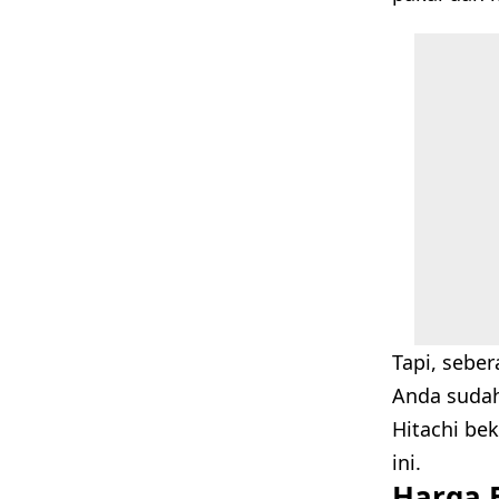
Tapi, sebe
Anda sudah
Hitachi be
ini.
Harga E