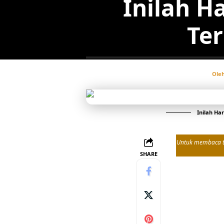
Inilah H
Te
Ole
Inilah Ha
Untuk membaca tul
SHARE