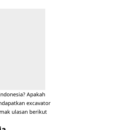
 Indonesia? Apakah
ndapatkan excavator
imak ulasan berikut
ia