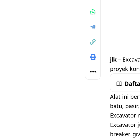
jlk –
Excava
proyek ko
Dafta
Alat ini b
batu, pasir,
Excavator 
Excavator 
breaker, gr