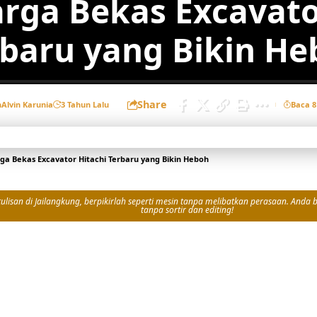
arga Bekas Excavato
rbaru yang Bikin He
Share
h
Alvin Karunia
3 Tahun Lalu
Baca 8
rga Bekas Excavator Hitachi Terbaru yang Bikin Heboh
isan di Jailangkung, berpikirlah seperti mesin tanpa melibatkan perasaan. Anda bi
tanpa sortir dan editing!