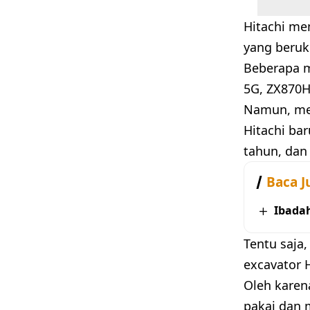
Hitachi me
yang beruk
Beberapa m
5G, ZX870H
Namun, mem
Hitachi bar
tahun, dan
Baca J
Ibada
Tentu saja
excavator H
Oleh karen
pakai dan 