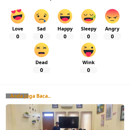
Love
Sad
Happy
Sleepy
Angry
0
0
0
0
0
Dead
Wink
0
0
Anda Juga Baca..