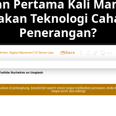
n Pertama Kali Ma
kan Teknologi Cah
Penerangan?
Share
Writer, Digital Marketer
2 Tahun Lalu
Fadhila Nurhakim
on
Unsplash
isan di Jailangkung, berpikirlah seperti mesin tanpa melibatkan perasaan. Anda bi
tanpa sortir dan editing!