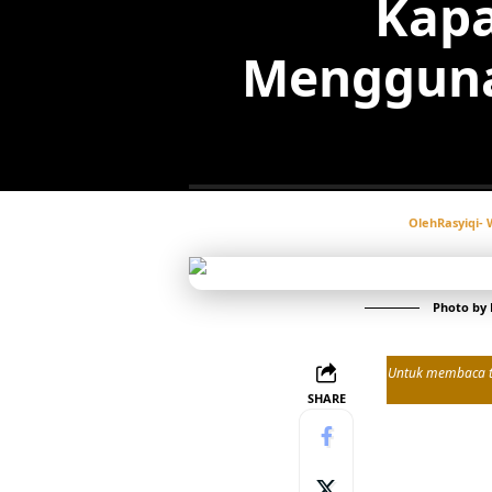
Kapa
Mengguna
Oleh
Rasyiqi
- 
Photo by
Untuk membaca tul
SHARE