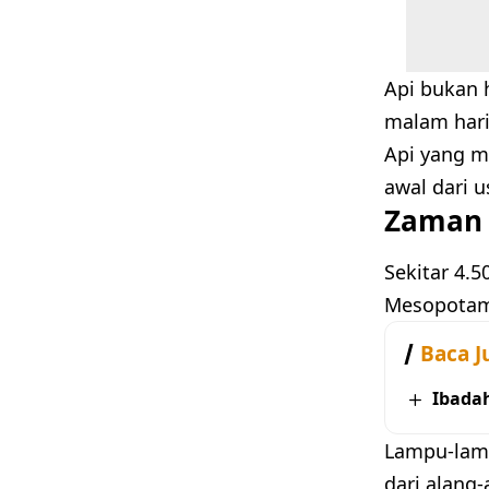
Api bukan 
malam hari
Api yang m
awal dari 
Zaman 
Sekitar 4.
Mesopotami
Baca J
Ibada
Lampu-lamp
dari alang-