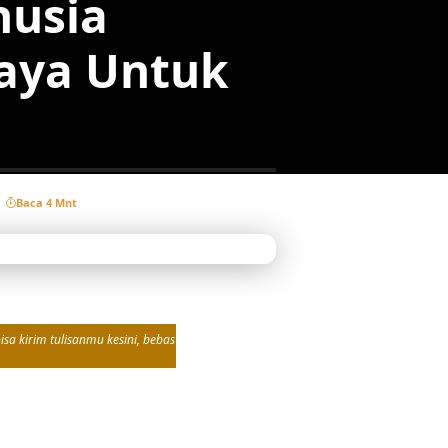
nusia
aya Untuk
Baca 4 Mnt
sa kirim tulisanmu kesini, bebas