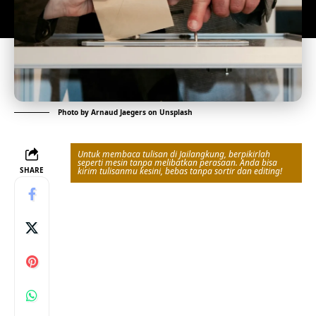
Photo by
Arnaud Jaegers
on
Unsplash
Untuk membaca tulisan di Jailangkung, berpikirlah
seperti mesin tanpa melibatkan perasaan. Anda bisa
SHARE
kirim tulisanmu kesini, bebas tanpa sortir dan editing!