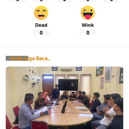
Dead
Wink
0
0
Anda Juga Baca..