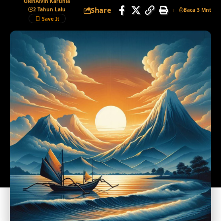
Oleh
Alvin Karunia
Share
2 Tahun Lalu
Baca 3 Mnt