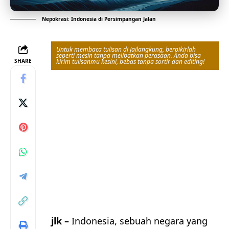
Nepokrasi: Indonesia di Persimpangan Jalan
Untuk membaca tulisan di Jailangkung, berpikirlah
seperti mesin tanpa melibatkan perasaan. Anda bisa
SHARE
kirim tulisanmu kesini, bebas tanpa sortir dan editing!
jlk –
Indonesia, sebuah negara yang