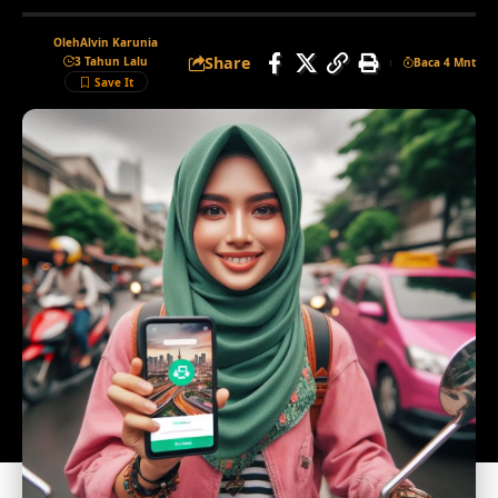
Oleh
Alvin Karunia
Share
3 Tahun Lalu
Baca 4 Mnt