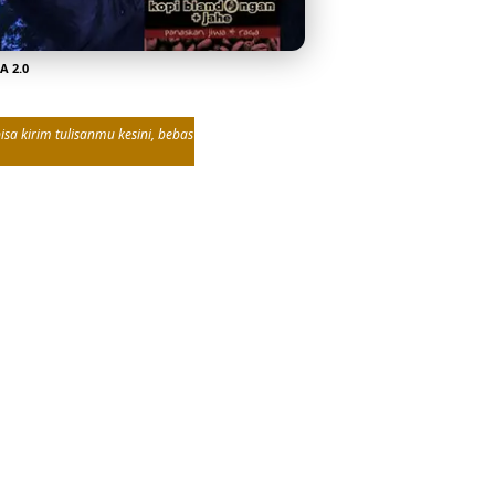
A 2.0
sa kirim tulisanmu kesini, bebas