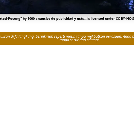
ated-Pocong
" by
1000 anuncios de publicidad y más…
is licensed under
CC BY-NC-S
isan di Jailangkung, berpikirlah seperti mesin tanpa melibatkan perasaan. Anda bi
tanpa sortir dan editing!