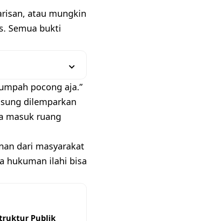
risan, atau mungkin
s. Semua bukti
sumpah pocong aja.”
gsung dilemparkan
da masuk ruang
inan dari masyarakat
a hukuman ilahi bisa
ruktur Publik