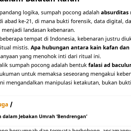
 pandang logika, sumpah pocong adalah
absurditas
di abad ke-21, di mana bukti forensik, data digital
 menjadi landasan kebenaran.
beberapa tempat di Indonesia, kebenaran justru diuk
itual mistis.
Apa hubungan antara kain kafan dan
anyaan yang menohok inti dari ritual ini.
balik sumpah pocong adalah bentuk
falasi ad bacul
ukuman untuk memaksa seseorang mengakui keben
l ini mengandalkan manipulasi ketakutan, bukan bukt
uga
h dalam Jebakan Umrah ‘Bendrengan’
rang bersumpah dan ternyata berbohong, ancamanny