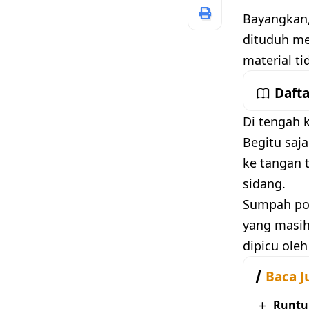
Bayangkan,
dituduh me
material ti
Dafta
Di tengah 
Begitu saj
ke tangan 
sidang.
Sumpah poc
yang masih
dipicu oleh
Baca J
Runtu