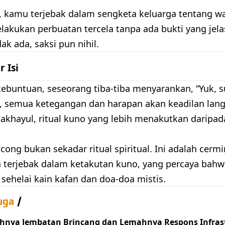
 kamu terjebak dalam sengketa keluarga tentang wa
lakukan perbuatan tercela tanpa ada bukti yang jela
dak ada, saksi pun nihil.
r Isi
kebuntuan, seseorang tiba-tiba menyarankan, “Yuk, 
a, semua ketegangan dan harapan akan keadilan lan
takhayul, ritual kuno yang lebih menakutkan daripa
ong bukan sekadar ritual spiritual. Ini adalah cerm
 terjebak dalam ketakutan kuno, yang percaya bahw
 sehelai kain kafan dan doa-doa mistis.
uga
hnya Jembatan Brincang dan Lemahnya Respons Infrast