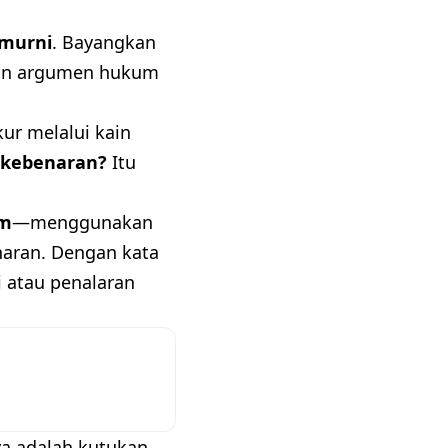
 murni
. Bayangkan
, dan argumen hukum
ur melalui kain
 kebenaran?
Itu
um
—menggunakan
aran. Dengan kata
i atau penalaran
a adalah kutukan