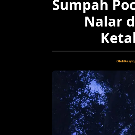
Sumpah Poc
Nalar 
Keta
Oleh
Rasyiq