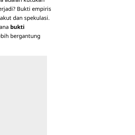
rjadi? Bukti empiris
takut dan spekulasi.
mana
bukti
lebih bergantung