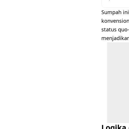
Sumpah ini
konvension
status qu
menjadikan
Logika