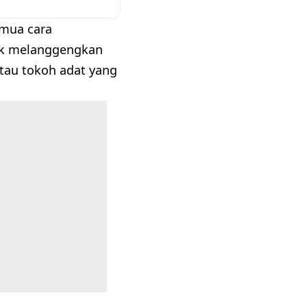
emua cara
tuk melanggengkan
au tokoh adat yang