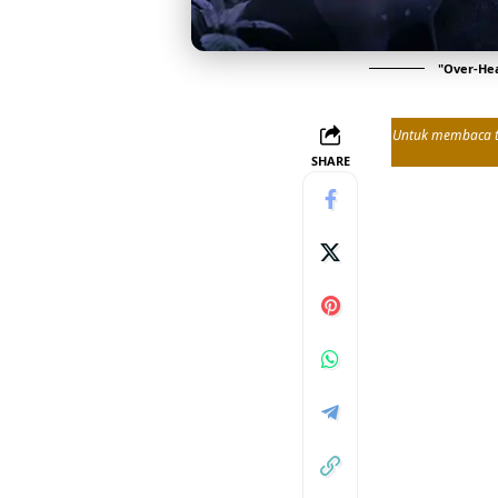
"
Over-He
Untuk membaca tul
SHARE