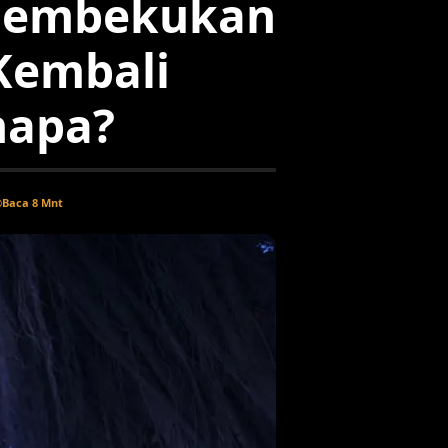
 Membekukan
Kembali
napa?
Baca 8 Mnt