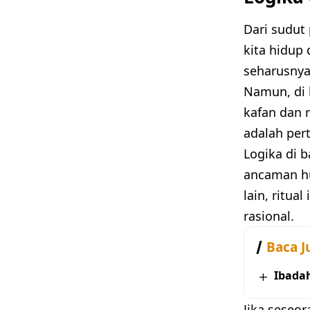
Dari sudut
kita hidup 
seharusnya
Namun, di 
kafan dan r
adalah pert
Logika di 
ancaman h
lain, ritua
rasional.
Baca J
Ibada
Jika seseo