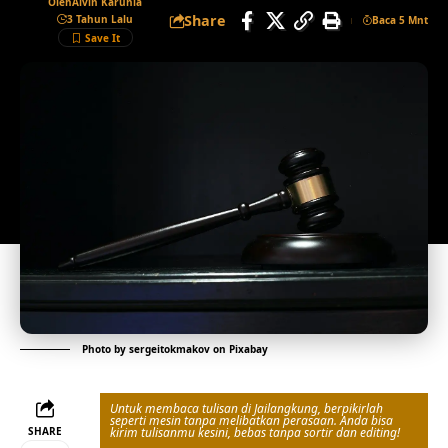
Oleh
Alvin Karunia
Share
3 Tahun Lalu
Baca 5 Mnt
Photo by
sergeitokmakov
on
Pixabay
Untuk membaca tulisan di Jailangkung, berpikirlah
seperti mesin tanpa melibatkan perasaan. Anda bisa
SHARE
kirim tulisanmu kesini, bebas tanpa sortir dan editing!