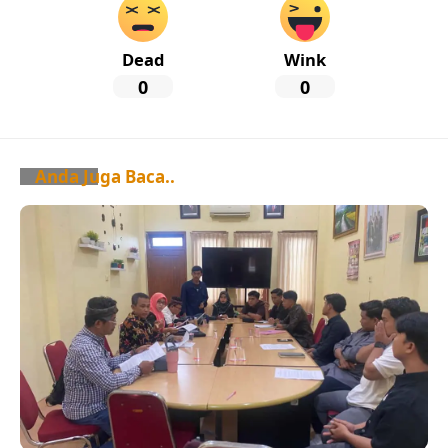
Dead
Wink
0
0
Anda Juga Baca..