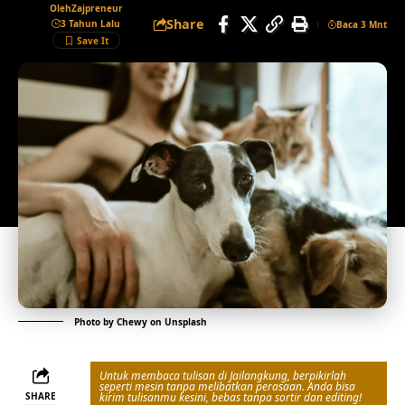
Oleh
Zajpreneur
Share
3 Tahun Lalu
Baca 3 Mnt
Photo by
Chewy
on
Unsplash
Untuk membaca tulisan di Jailangkung, berpikirlah
seperti mesin tanpa melibatkan perasaan. Anda bisa
SHARE
kirim tulisanmu kesini, bebas tanpa sortir dan editing!