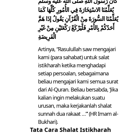
كَانَ رَسُولُ اللَّهِ صلى الله عليه وسلم
يُعَلِّمُنَا الاسْتِخَارَةَ فِي الأُمُورِ كُلِّهَا كَمَا
يُعَلِّمُنَا السُّورَةَ مِنْ الْقُرْآنِ يَقُولُ إذَا هَمَّ
أَحَدُكُمْ بِالأَمْرِ فَلْيَرْكَعْ رَكْعَتَيْنِ مِنْ غَيْرِ
الْفَرِيضَةِ
Artinya, “Rasulullah saw mengajari
kami (para sahabat) untuk salat
istikharah ketika menghadapi
setiap persoalan, sebagaimana
beliau mengajari kami semua surat
dari Al-Quran. Beliau bersabda, ‘Jika
kalian ingin melakukan suatu
urusan, maka kerjakanlah shalat
sunnah dua rakaat …”’ (HR Imam al-
Bukhari).
Tata Cara Shalat Istikharah