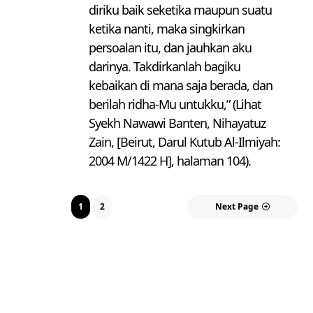
diriku baik seketika maupun suatu
ketika nanti, maka singkirkan
persoalan itu, dan jauhkan aku
darinya. Takdirkanlah bagiku
kebaikan di mana saja berada, dan
berilah ridha-Mu untukku,” (Lihat
Syekh Nawawi Banten, Nihayatuz
Zain, [Beirut, Darul Kutub Al-Ilmiyah:
2004 M/1422 H], halaman 104).
1
2
Next Page