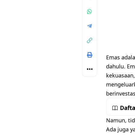
Emas adala
dahulu. Em
kekuasaan, 
mengeluark
berinvesta
Dafta
Namun, tid
Ada juga y