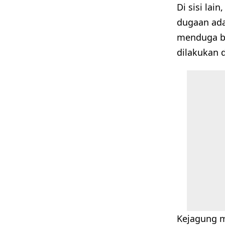
Di sisi lai
dugaan ada
menduga ba
dilakukan 
Kejagung 