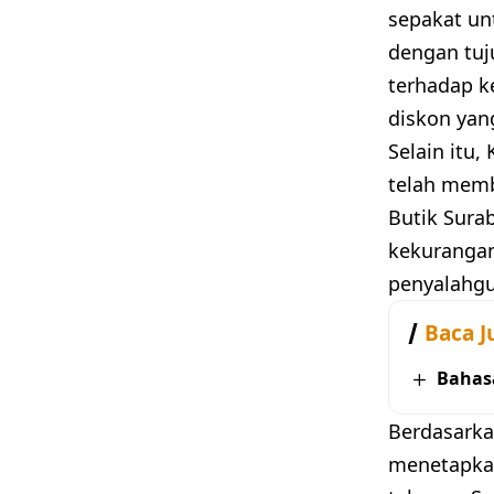
sepakat un
dengan tu
terhadap k
diskon yan
Selain itu
telah memb
Butik Sura
kekurangan
penyalahg
Baca J
Bahas
Berdasarka
menetapkan