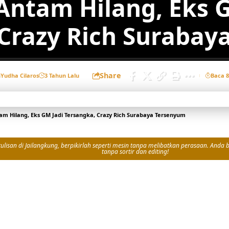
Antam Hilang, Eks G
 Crazy Rich Surabay
Share
h
Yudha Cilaros
3 Tahun Lalu
Baca 
m Hilang, Eks GM Jadi Tersangka, Crazy Rich Surabaya Tersenyum
isan di Jailangkung, berpikirlah seperti mesin tanpa melibatkan perasaan. Anda bi
tanpa sortir dan editing!