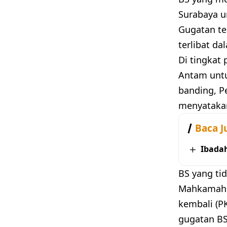
Surabaya u
Gugatan te
terlibat d
Di tingkat
Antam untu
banding, P
menyatakan
Baca J
Ibada
BS yang ti
Mahkamah A
kembali (P
gugatan BS