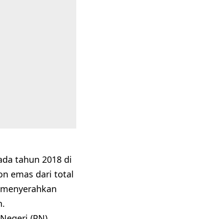
ada tahun 2018 di
n emas dari total
h menyerahkan
n.
Negeri (PN)