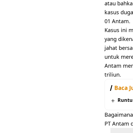
atau bahka
kasus duga
01 Antam.
Kasus ini m
yang diken
jahat bers
untuk mere
Antam meng
triliun.
Baca J
Runtu
Bagaimana 
PT Antam d