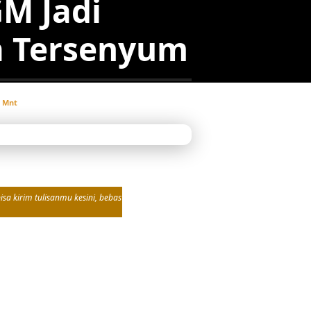
M Jadi
a Tersenyum
8 Mnt
sa kirim tulisanmu kesini, bebas