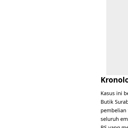
Kronol
Kasus ini 
Butik Sura
pembelian 
seluruh em
BS yang me