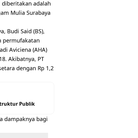
 diberitakan adalah
gam Mulia Surabaya
, Budi Said (BS),
an permufakatan
di Aviciena (AHA)
18. Akibatnya, PT
etara dengan Rp 1,2
ruktur Publik
apa dampaknya bagi