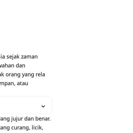
ia sejak zaman
ewahan dan
ak orang yang rela
mpan, atau
ng jujur dan benar.
g curang, licik,