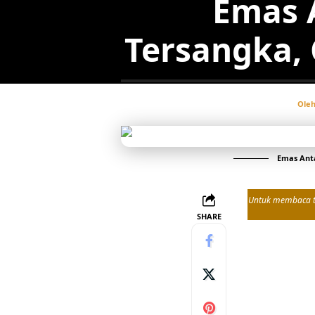
Emas 
Tersangka,
Ole
Emas Anta
Untuk membaca tul
SHARE