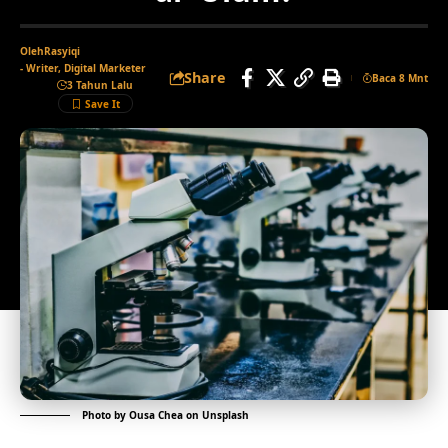
Oleh
Rasyiqi
- Writer, Digital Marketer
Share
Baca 8 Mnt
3 Tahun Lalu
Photo by
Ousa Chea
on
Unsplash