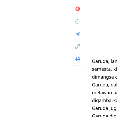
Garuda, la
semesta, ki
dimangsa o
Garuda, da
melawan pa
digambarka
Garuda jug
Garuda dip