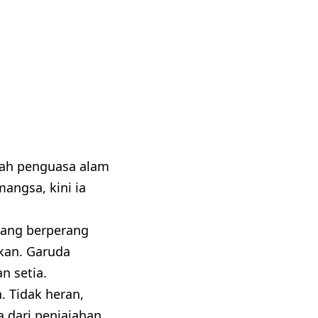
alah penguasa alam
mangsa, kini ia
yang berperang
kan. Garuda
n setia.
 Tidak heran,
 dari penjajahan.