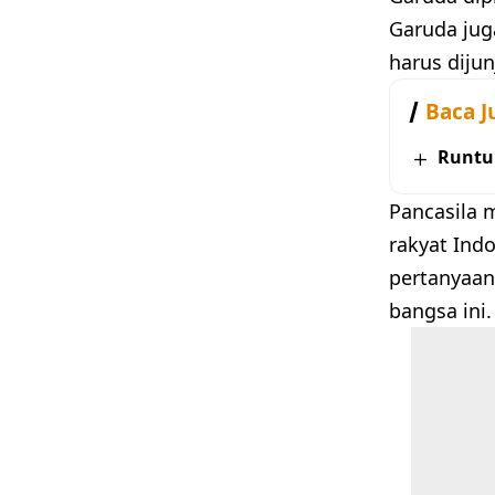
Garuda jug
harus dijun
Baca J
Runtu
Pancasila 
rakyat Ind
pertanyaan 
bangsa ini.