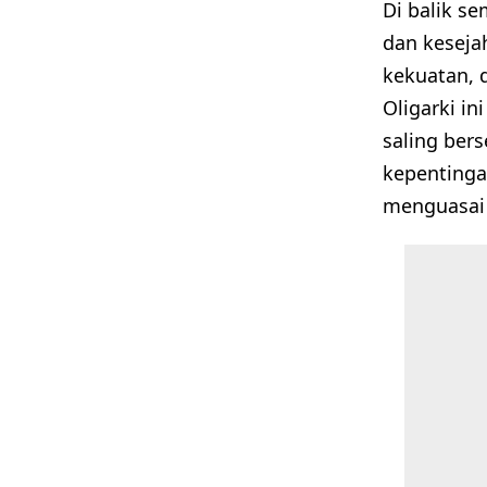
Di balik s
dan keseja
kekuatan, 
Oligarki in
saling ber
kepentinga
menguasai 