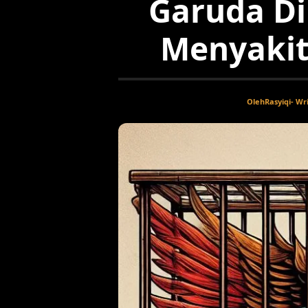
Garuda Di
Menyakit
Oleh
Rasyiqi
- Wr