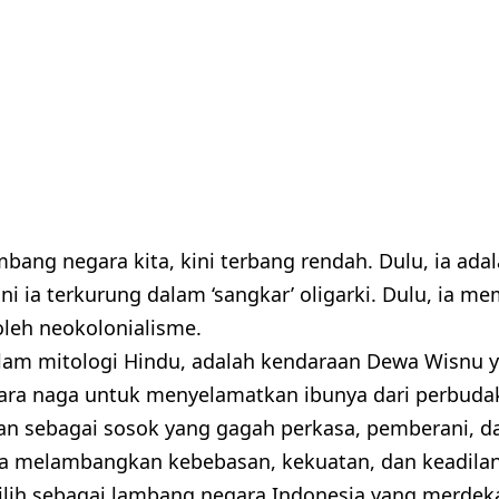
mbang negara kita, kini terbang rendah. Dulu, ia ad
ni ia terkurung dalam ‘sangkar’ oligarki. Dulu, ia me
leh neokolonialisme.
lam mitologi Hindu, adalah kendaraan Dewa Wisnu 
ra naga untuk menyelamatkan ibunya dari perbuda
n sebagai sosok yang gagah perkasa, pemberani, da
a melambangkan kebebasan, kekuatan, dan keadilan.
ilih sebagai lambang negara Indonesia yang merdeka