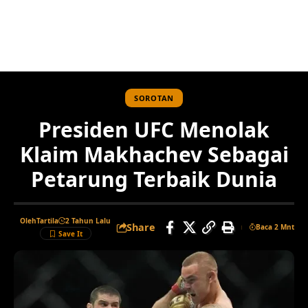
SOROTAN
Presiden UFC Menolak
Klaim Makhachev Sebagai
Petarung Terbaik Dunia
Oleh
Tartila
2 Tahun Lalu
Share
Baca 2 Mnt