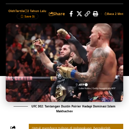
Oleh
Tartila
2 Tahun Lalu
Share
Baca 2 Mnt
UFC 302: Tantangan Dustin Poirier Hadapi Dominasi Islam
Makhachev
Untuk membaca tulisan di Jailangkung, berpikirlah