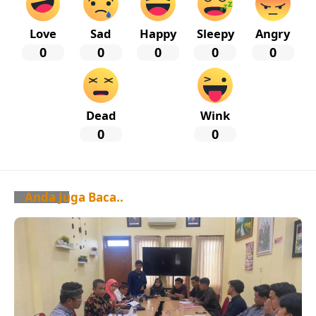
Love
Sad
Happy
Sleepy
Angry
0
0
0
0
0
Dead
Wink
0
0
Anda Juga Baca..