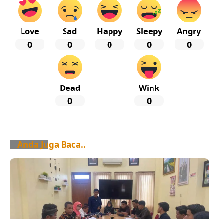
Love
Sad
Happy
Sleepy
Angry
0
0
0
0
0
Dead
Wink
0
0
Anda Juga Baca..