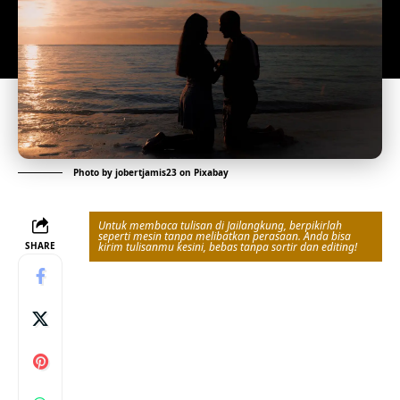
Photo by
jobertjamis23
on
Pixabay
Untuk membaca tulisan di Jailangkung, berpikirlah
seperti mesin tanpa melibatkan perasaan. Anda bisa
SHARE
kirim tulisanmu kesini, bebas tanpa sortir dan editing!