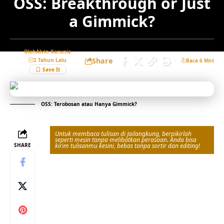
OSS: Breakthrough or Just
a Gimmick?
Oleh
Alvin Karunia
Share
2 Tahun Lalu
Baca 6 Mnt
OSS: Terobosan atau Hanya Gimmick?
Untuk membaca tulisan di Jailangkung, berpikirlah
seperti mesin tanpa melibatkan perasaan. Anda bisa
SHARE
kirim tulisanmu kesini, bebas tanpa sortir dan editing!