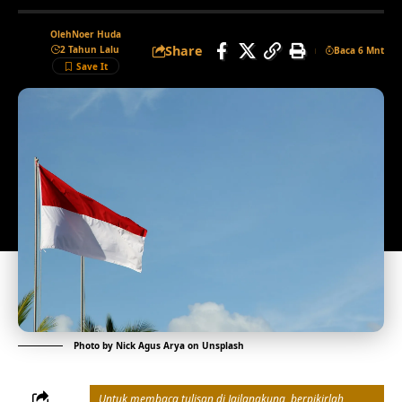
Oleh
Noer Huda
Share
2 Tahun Lalu
Baca 6 Mnt
Photo by
Nick Agus Arya
on
Unsplash
Untuk membaca tulisan di Jailangkung, berpikirlah