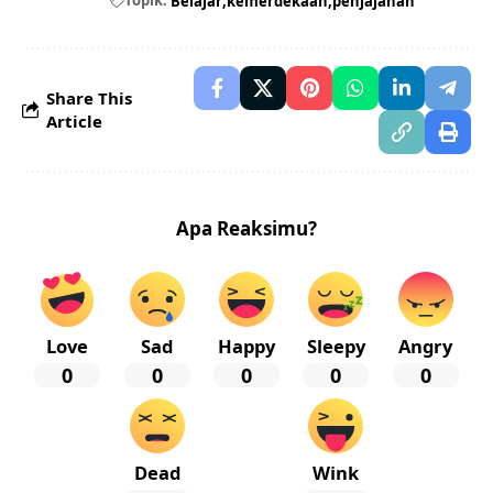
Topik:
Belajar
kemerdekaan
penjajahan
Share This
Article
Apa Reaksimu?
Love
Sad
Happy
Sleepy
Angry
0
0
0
0
0
Dead
Wink