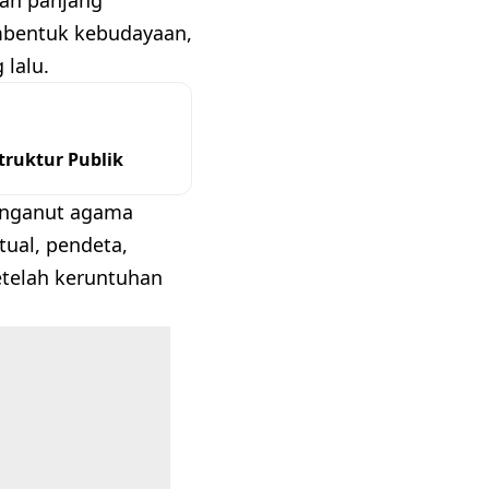
mbentuk kebudayaan,
 lalu.
ruktur Publik
enganut agama
tual, pendeta,
etelah keruntuhan