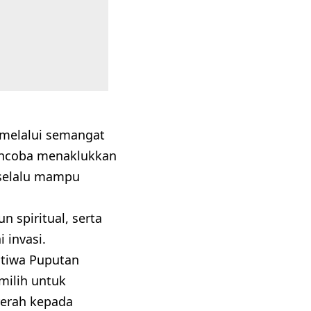
a melalui semangat
encoba menaklukkan
 selalu mampu
 spiritual, serta
 invasi.
stiwa Puputan
emilih untuk
yerah kepada