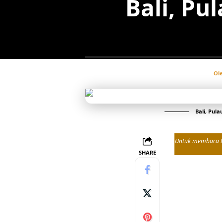
Bali, Pu
Ol
Bali, Pul
Untuk membaca tul
SHARE