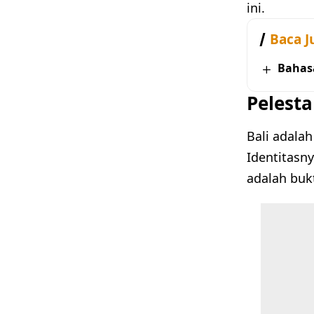
ini.
Baca J
Bahas
Pelesta
Bali adalah
Identitasn
adalah buk