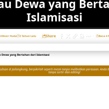
lau Dewa yang Bert
Islamisasi
Share
eh
Noer Huda
2 Tahun Lalu
Baca 4 
au Dewa yang Bertahan dari Islamisasi
isan di Jailangkung, berpikirlah seperti mesin tanpa melibatkan perasaan. Anda bi
tanpa sortir dan editing!