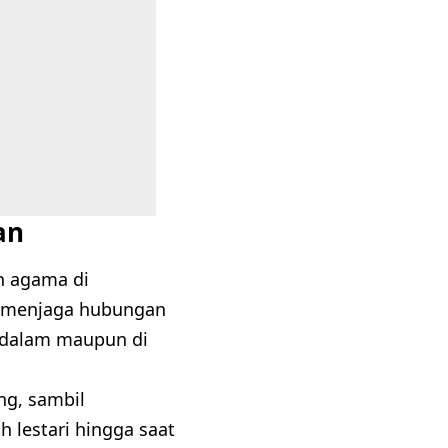
an
n agama di
ap menjaga hubungan
i dalam maupun di
ng, sambil
 lestari hingga saat