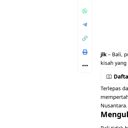
jlk
– Bali,
kisah yang
Dafta
Terlepas d
mempertaha
Nusantara.
Menguli
Bali tidak 