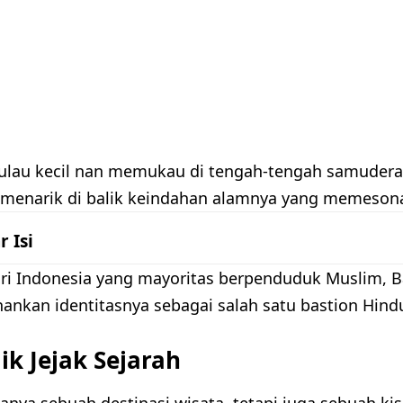
 pulau kecil nan memukau di tengah-tengah samuder
 menarik di balik keindahan alamnya yang memeson
r Isi
ari Indonesia yang mayoritas berpenduduk Muslim, Ba
nkan identitasnya sebagai salah satu bastion Hindu
k Jejak Sejarah
hanya sebuah destinasi wisata, tetapi juga sebuah ki