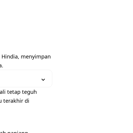
a Hindia, menyimpan
a.
li tetap teguh
 terakhir di
sah panjang