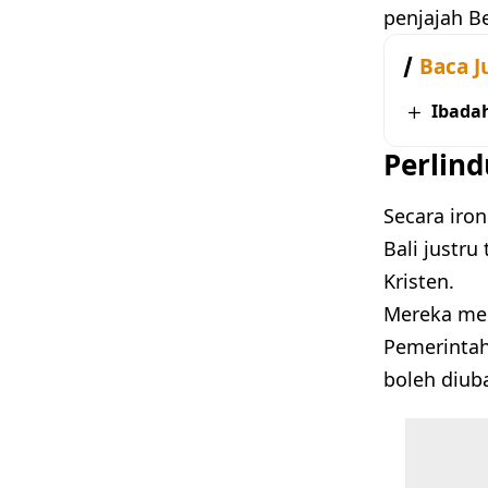
penjajah B
Baca J
Ibada
Perlind
Secara iro
Bali justru
Kristen.
Mereka mel
Pemerintah
boleh diub