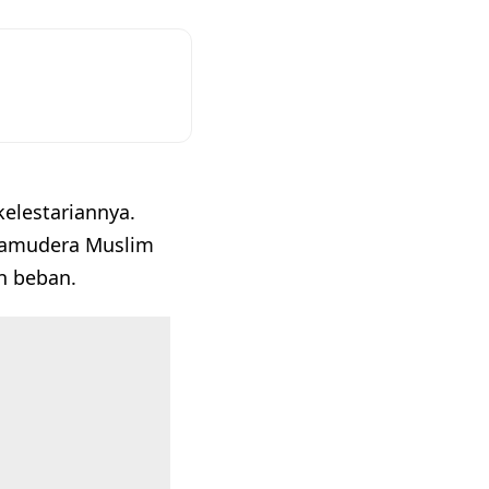
kelestariannya.
 samudera Muslim
n beban.