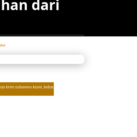
ahan dari
Mnt
sa kirim tulisanmu kesini, bebas