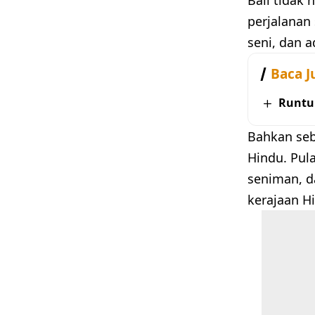
perjalanan
seni, dan a
Baca J
Runtu
Bahkan se
Hindu. Pula
seniman, d
kerajaan H