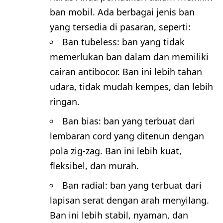
ban mobil. Ada berbagai jenis ban
yang tersedia di pasaran, seperti:
Ban tubeless: ban yang tidak
memerlukan ban dalam dan memiliki
cairan antibocor. Ban ini lebih tahan
udara, tidak mudah kempes, dan lebih
ringan.
Ban bias: ban yang terbuat dari
lembaran cord yang ditenun dengan
pola zig-zag. Ban ini lebih kuat,
fleksibel, dan murah.
Ban radial: ban yang terbuat dari
lapisan serat dengan arah menyilang.
Ban ini lebih stabil, nyaman, dan