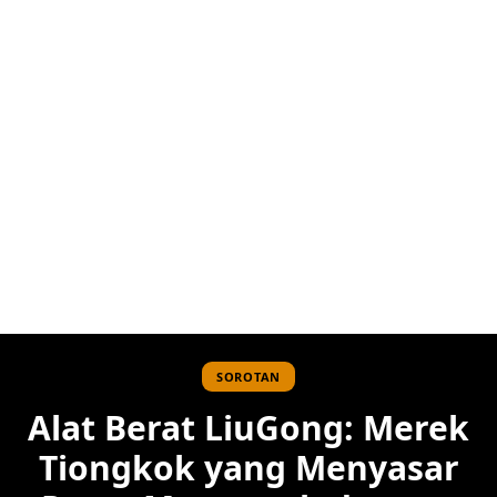
SOROTAN
Alat Berat LiuGong: Merek
Tiongkok yang Menyasar