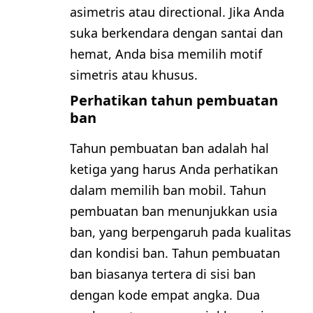
asimetris atau directional. Jika Anda
suka berkendara dengan santai dan
hemat, Anda bisa memilih motif
simetris atau khusus.
Perhatikan tahun pembuatan
ban
Tahun pembuatan ban adalah hal
ketiga yang harus Anda perhatikan
dalam memilih ban mobil. Tahun
pembuatan ban menunjukkan usia
ban, yang berpengaruh pada kualitas
dan kondisi ban. Tahun pembuatan
ban biasanya tertera di sisi ban
dengan kode empat angka. Dua