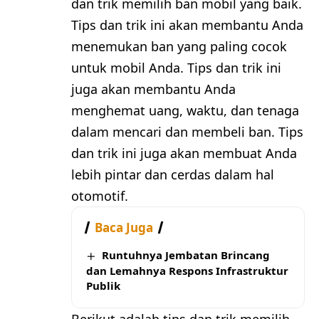
dan trik memilih ban mobil yang baik.
Tips dan trik ini akan membantu Anda
menemukan ban yang paling cocok
untuk mobil Anda. Tips dan trik ini
juga akan membantu Anda
menghemat uang, waktu, dan tenaga
dalam mencari dan membeli ban. Tips
dan trik ini juga akan membuat Anda
lebih pintar dan cerdas dalam hal
otomotif.
Baca Juga
Runtuhnya Jembatan Brincang
dan Lemahnya Respons Infrastruktur
Publik