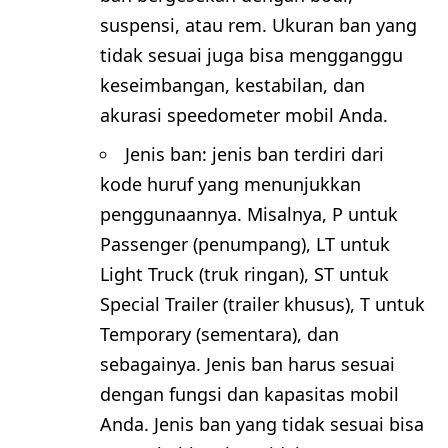
suspensi, atau rem. Ukuran ban yang
tidak sesuai juga bisa mengganggu
keseimbangan, kestabilan, dan
akurasi speedometer mobil Anda.
Jenis ban: jenis ban terdiri dari
kode huruf yang menunjukkan
penggunaannya. Misalnya, P untuk
Passenger (penumpang), LT untuk
Light Truck (truk ringan), ST untuk
Special Trailer (trailer khusus), T untuk
Temporary (sementara), dan
sebagainya. Jenis ban harus sesuai
dengan fungsi dan kapasitas mobil
Anda. Jenis ban yang tidak sesuai bisa