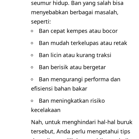
seumur hidup. Ban yang salah bisa
menyebabkan berbagai masalah,
seperti:
Ban cepat kempes atau bocor
Ban mudah terkelupas atau retak
Ban licin atau kurang traksi
Ban berisik atau bergetar
Ban mengurangi performa dan
efisiensi bahan bakar
Ban meningkatkan risiko
kecelakaan
Nah, untuk menghindari hal-hal buruk
tersebut, Anda perlu mengetahui tips