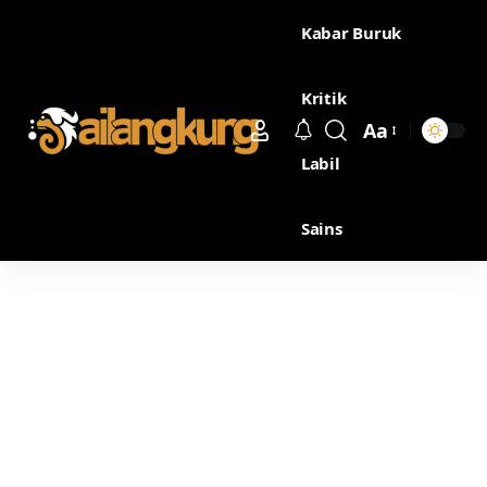
Kabar Buruk
Kritik
Aa
Labil
Sains