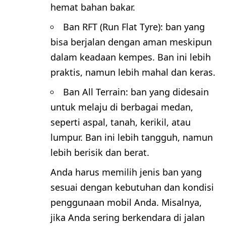
hemat bahan bakar.
Ban RFT (Run Flat Tyre): ban yang
bisa berjalan dengan aman meskipun
dalam keadaan kempes. Ban ini lebih
praktis, namun lebih mahal dan keras.
Ban All Terrain: ban yang didesain
untuk melaju di berbagai medan,
seperti aspal, tanah, kerikil, atau
lumpur. Ban ini lebih tangguh, namun
lebih berisik dan berat.
Anda harus memilih jenis ban yang
sesuai dengan kebutuhan dan kondisi
penggunaan mobil Anda. Misalnya,
jika Anda sering berkendara di jalan