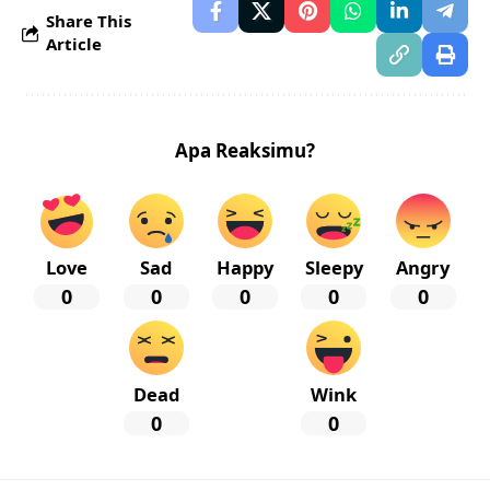
Share This
Article
Apa Reaksimu?
Love
Sad
Happy
Sleepy
Angry
0
0
0
0
0
Dead
Wink
0
0