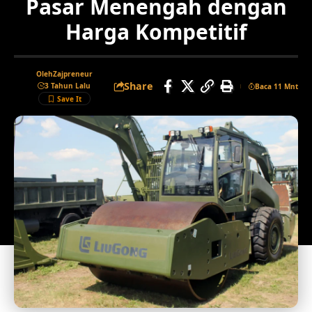
Pasar Menengah dengan
Harga Kompetitif
Oleh
Zajpreneur
Share
3 Tahun Lalu
Baca 11 Mnt