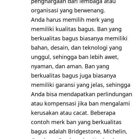
penghargaan dari lembaga atau
organisasi yang berwenang.
Anda harus memilih merk yang
memiliki kualitas bagus. Ban yang
berkualitas bagus biasanya memiliki
bahan, desain, dan teknologi yang
unggul, sehingga ban lebih awet,
nyaman, dan aman. Ban yang
berkualitas bagus juga biasanya
memiliki garansi yang jelas, sehingga
Anda bisa mendapatkan perlindungan
atau kompensasi jika ban mengalami
kerusakan atau cacat. Beberapa
contoh merk ban yang berkualitas
bagus adalah Bridgestone, Michelin,