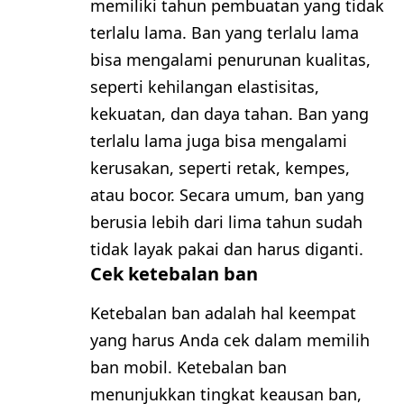
memiliki tahun pembuatan yang tidak
terlalu lama. Ban yang terlalu lama
bisa mengalami penurunan kualitas,
seperti kehilangan elastisitas,
kekuatan, dan daya tahan. Ban yang
terlalu lama juga bisa mengalami
kerusakan, seperti retak, kempes,
atau bocor. Secara umum, ban yang
berusia lebih dari lima tahun sudah
tidak layak pakai dan harus diganti.
Cek ketebalan ban
Ketebalan ban adalah hal keempat
yang harus Anda cek dalam memilih
ban mobil. Ketebalan ban
menunjukkan tingkat keausan ban,