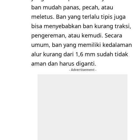
ban mudah panas, pecah, atau
meletus. Ban yang terlalu tipis juga
bisa menyebabkan ban kurang traksi,
pengereman, atau kemudi. Secara
umum, ban yang memiliki kedalaman
alur kurang dari 1,6 mm sudah tidak
aman dan harus diganti.
- Advertisement -