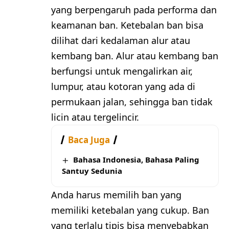
yang berpengaruh pada performa dan
keamanan ban. Ketebalan ban bisa
dilihat dari kedalaman alur atau
kembang ban. Alur atau kembang ban
berfungsi untuk mengalirkan air,
lumpur, atau kotoran yang ada di
permukaan jalan, sehingga ban tidak
licin atau tergelincir.
Baca Juga
Bahasa Indonesia, Bahasa Paling
Santuy Sedunia
Anda harus memilih ban yang
memiliki ketebalan yang cukup. Ban
yang terlalu tipis bisa menyebabkan