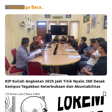
Anda Juga Baca..
KIP Kuliah Angkatan 2025 Jadi Titik Nyala: IMI Desak
Kampus Tegakkan Keterbukaan dan Akuntabilitas
9 Bulan Lalu
Baca 4 Mnt