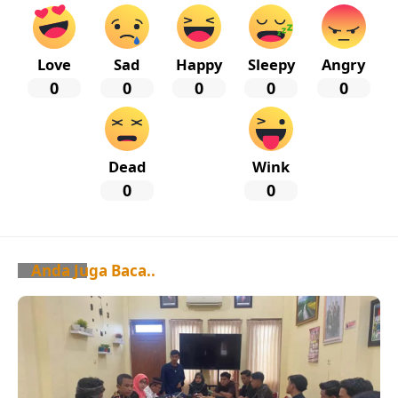
Love
Sad
Happy
Sleepy
Angry
0
0
0
0
0
Dead
Wink
0
0
Anda Juga Baca..