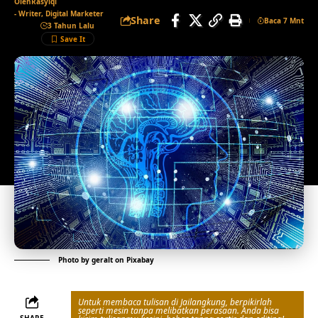
Oleh
Rasyiqi
- Writer, Digital Marketer
Share
Baca 7 Mnt
3 Tahun Lalu
Photo by
geralt
on
Pixabay
Untuk membaca tulisan di Jailangkung, berpikirlah
seperti mesin tanpa melibatkan perasaan. Anda bisa