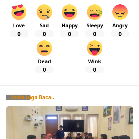
Love
Sad
Happy
Sleepy
Angry
0
0
0
0
0
Dead
Wink
0
0
Anda Juga Baca..